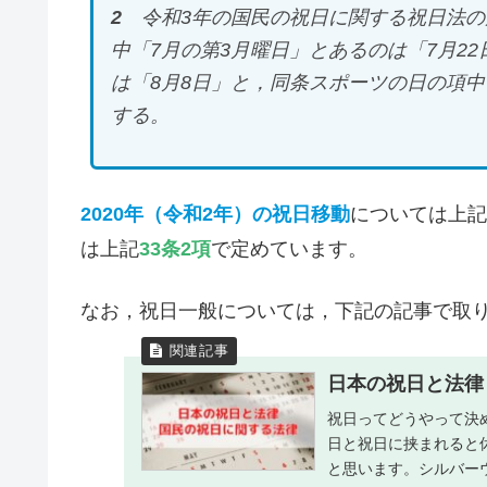
2
令和3年の国民の祝日に関する祝日法の
中「7月の第3月曜日」とあるのは「7月2
は「8月8日」と，同条スポーツの日の項中
する。
2020年（令和2年）の祝日移動
については上記
は上記
33条2項
で定めています。
なお，祝日一般については，下記の記事で取
日本の祝日と法律
祝日ってどうやって決
日と祝日に挟まれると
と思います。シルバー