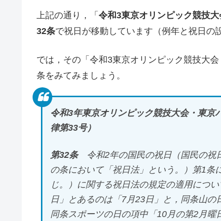
上記の通り，「
令和3東京オリンピック競技
32条
で祝日が移動しています（例年と祝日の
では，その「令和3東京オリンピック競技大会
条をみてみましょう。
令和3年東京オリンピック競技大会・東京
律第33号）
第32条
令和2年の国民の祝日（国民の祝日
の条において「祝日法」という。）第1条
じ。）に関する祝日法の規定の適用につい
日」とあるのは「7月23日」と，同条山の日
同条スポーツの日の項中「10月の第2月曜