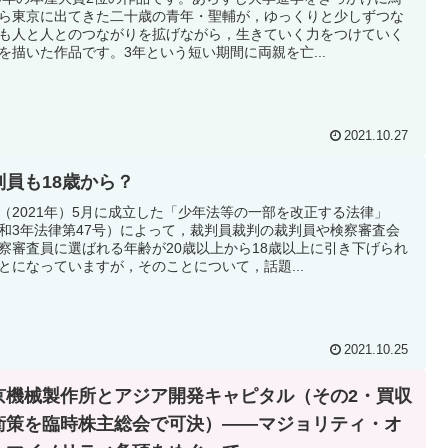
ら東京に出てきた二十歳の青年・聖輔が，ゆっくりと少しずつな
も人と人とのつながりを拡げながら，生きていく力をつけていく
を描いた作品です。3年という短い期間に両親を亡...
2021.10.27
判員も18歳から？
（2021年）5月に成立した「少年法等の一部を改正する法律」
和3年法律第47号）によって，裁判員裁判の裁判員や検察審査会
察審査員に選ばれる年齢が20歳以上から18歳以上に引き下げられ
とになっていますが，そのことについて，話題...
2021.10.25
京機械製作所とアジア開発キャピタル（その2・買収
衛策を臨時株主総会で可決）――マジョリティ・オ