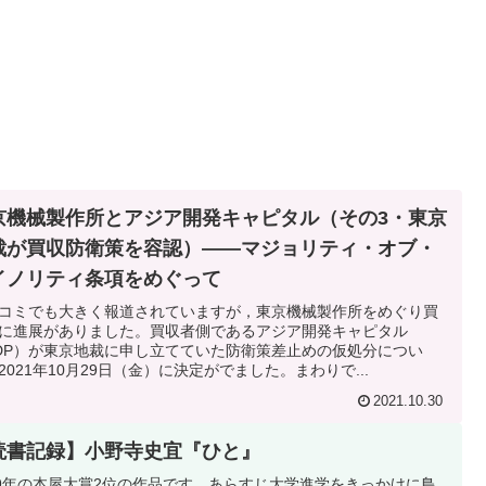
京機械製作所とアジア開発キャピタル（その3・東京
裁が買収防衛策を容認）――マジョリティ・オブ・
イノリティ条項をめぐって
コミでも大きく報道されていますが，東京機械製作所をめぐり買
に進展がありました。買収者側であるアジア開発キャピタル
DP）が東京地裁に申し立てていた防衛策差止めの仮処分につい
2021年10月29日（金）に決定がでました。まわりで...
2021.10.30
読書記録】小野寺史宜『ひと』
19年の本屋大賞2位の作品です。あらすじ大学進学をきっかけに鳥