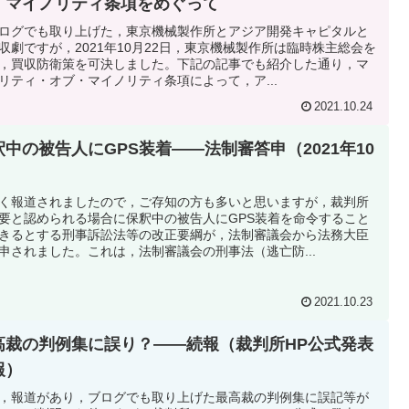
・マイノリティ条項をめぐって
ログでも取り上げた，東京機械製作所とアジア開発キャピタルと
収劇ですが，2021年10月22日，東京機械製作所は臨時株主総会を
，買収防衛策を可決しました。下記の記事でも紹介した通り，マ
リティ・オブ・マイノリティ条項によって，ア...
2021.10.24
釈中の被告人にGPS装着――法制審答申（2021年10
）
く報道されましたので，ご存知の方も多いと思いますが，裁判所
要と認められる場合に保釈中の被告人にGPS装着を命令すること
きるとする刑事訴訟法等の改正要綱が，法制審議会から法務大臣
申されました。これは，法制審議会の刑事法（逃亡防...
2021.10.23
高裁の判例集に誤り？――続報（裁判所HP公式発表
報）
，報道があり，ブログでも取り上げた最高裁の判例集に誤記等が