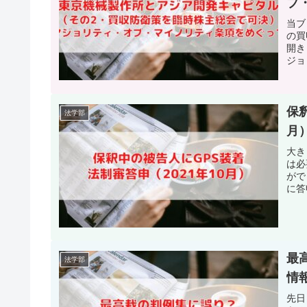
ブ
当ブ
の買
開き
ジョ
保
法学部
月
大き
は必
がで
に答
最
法学部
情
先日