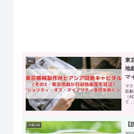
東
雑記
地
マ
マス
収劇
（A
て，
【
読書記録
20