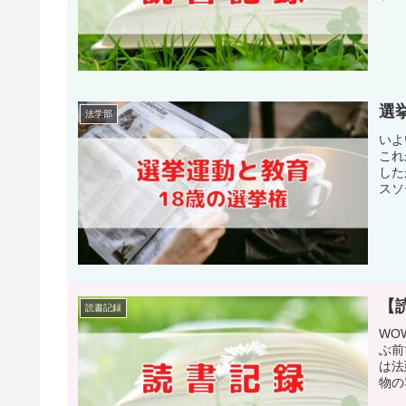
選
法学部
いよ
これ
した
スソ
【
読書記録
WO
ぶ前
は法
物の