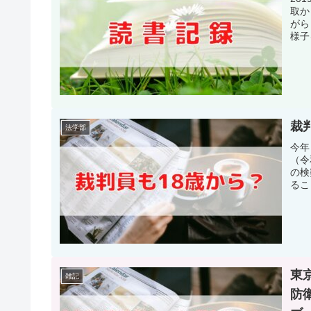
取か
がら
様子
裁
法学部
今年
（令
の検
るこ
東
雑記
防