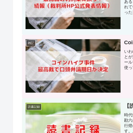
ある
れて
った
C
雑記
いわ
とが
ール
使っ
【
読書記録
時代
勘六
行燈
す。