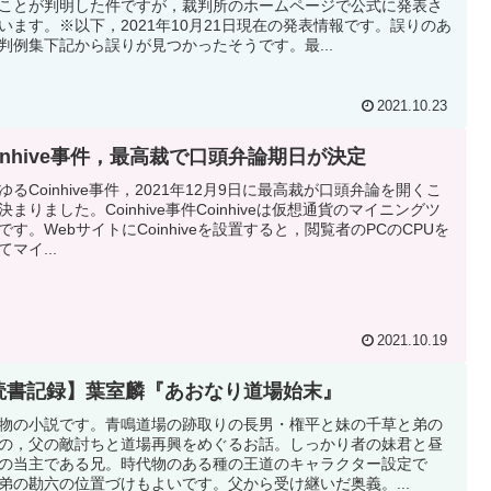
ことが判明した件ですが，裁判所のホームページで公式に発表さ
います。※以下，2021年10月21日現在の発表情報です。誤りのあ
判例集下記から誤りが見つかったそうです。最...
2021.10.23
oinhive事件，最高裁で口頭弁論期日が決定
ゆるCoinhive事件，2021年12月9日に最高裁が口頭弁論を開くこ
決まりました。Coinhive事件Coinhiveは仮想通貨のマイニングツ
です。WebサイトにCoinhiveを設置すると，閲覧者のPCのCPUを
てマイ...
2021.10.19
読書記録】葉室麟『あおなり道場始末』
物の小説です。青鳴道場の跡取りの長男・権平と妹の千草と弟の
の，父の敵討ちと道場再興をめぐるお話。しっかり者の妹君と昼
の当主である兄。時代物のある種の王道のキャラクター設定で
弟の勘六の位置づけもよいです。父から受け継いだ奥義。...