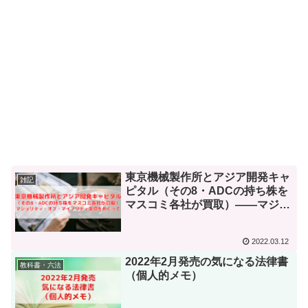
東京機械製作所とアジア開発キャ
雑記
ピタル（その8・ADCの持ち株を
マスコミ各社が買取）――マジョ
リティ・オブ・マイノリティ条項
をめぐって
2022.03.12
2022年2月発売の気になる法律書
教科書・六法
（個人的メモ）