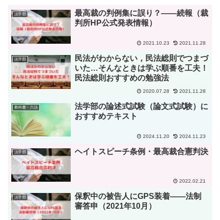
最高裁の判例集に誤り？――続報（裁
法学部
判所HP公式発表情報）
2021.10.23
2021.11.28
民法がわからない，民法総則でつまづ
法学部
いた…そんなときは学ぶ順番を工夫！
民法総則おすすめの勉強法
2020.07.28
2021.11.28
法学部の論述式試験（論文式試験）に
教科書・六法
おすすめテキスト
2024.11.20
2024.11.23
ヘイトスピーチ条例・最高裁合憲判決
法学部
2022.02.21
保釈中の被告人にGPS装着――法制
法学部
審答申（2021年10月）