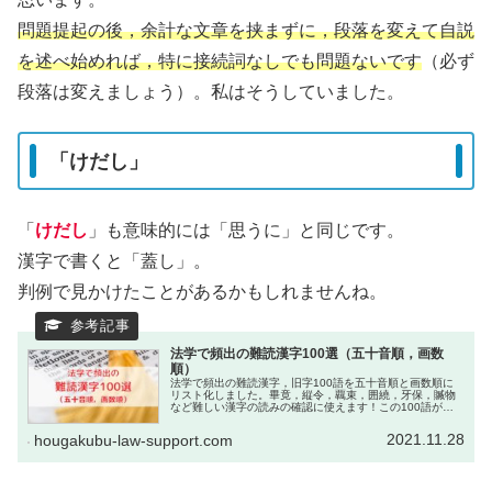
問題提起の後，余計な文章を挟まずに，段落を変えて自説
を述べ始めれば，特に接続詞なしでも問題ないです
（必ず
段落は変えましょう）。私はそうしていました。
「けだし」
「
けだし
」も意味的には「思うに」と同じです。
漢字で書くと「蓋し」。
判例で見かけたことがあるかもしれませんね。
法学で頻出の難読漢字100選（五十音順，画数
順）
法学で頻出の難読漢字，旧字100語を五十音順と画数順に
リスト化しました。畢竟，縦令，覊束，囲繞，牙保，贓物
など難しい漢字の読みの確認に使えます！この100語が読
めれば大体の法学の古い判例や文献は読むことができると
思います。
2021.11.28
hougakubu-law-support.com