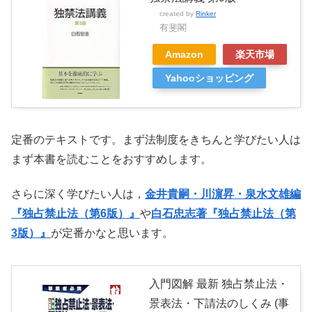
created by
Rinker
有斐閣
Amazon
楽天市場
Yahooショッピング
定番のテキストです。まず法制度をきちんと学びたい人は
まず本書を読むことをおすすめします。
さらに深く学びたい人は，
金井貴嗣・川濵昇・泉水文雄編
『独占禁止法（第6版）』
や
白石忠志著『独占禁止法（第
3版）』
が定番かなと思います。
入門図解 最新 独占禁止法・
景表法・下請法のしくみ (事