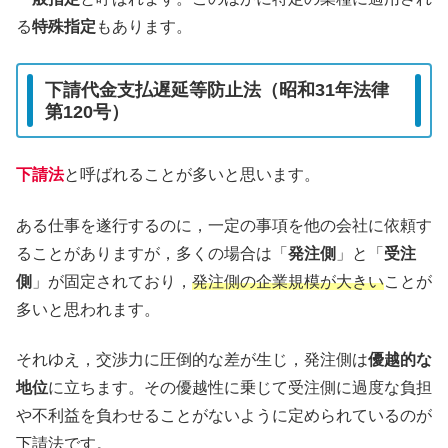
る
特殊指定
もあります。
下請代金支払遅延等防止法（昭和31年法律
第120号）
下請法
と呼ばれることが多いと思います。
ある仕事を遂行するのに，一定の事項を他の会社に依頼す
ることがありますが，多くの場合は「
発注側
」と「
受注
側
」が固定されており，
発注側の企業規模が大きい
ことが
多いと思われます。
それゆえ，交渉力に圧倒的な差が生じ，発注側は
優越的な
地位
に立ちます。その優越性に乗じて受注側に過度な負担
や不利益を負わせることがないように定められているのが
下請法です。