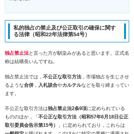
私的独占の禁止及び公正取引の確保に関す
る法律（昭和22年法律第54号）
独占禁止法
と言った方が馴染みがあると思います。正式名
称は結構長いんですね。
独占禁止法では，
不公正な取引方法
，市場独占を生じさせ
るような
合併
，
入札談合
や
カルテル
などを取り締まってい
ます。
不公正な取引方法は
独占禁止法2条9項
に定められている
もののほか，「
不公正な取引方法（昭和57年6月18日公正
取引委員会告示第15号）
」に定められており，これらは
一般指定
と呼ばれます。このほかに特定の業種に適用され