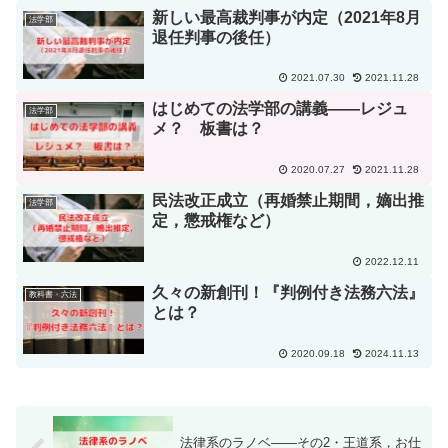
新しい最高裁判事が内定（2021年8月
法学部
退任判事の後任）
2021.07.30
2021.11.28
はじめての法学部の講義――レジュ
法学部
メ？ 板書は？
2020.07.27
2021.11.28
民法改正成立（再婚禁止期間，嫡出推
法学部
定，懲戒権など）
2022.12.11
久々の新創刊！『判例付き法務六法』
教科書・六法
とは？
2020.09.18
2024.11.13
法律系のラノベ――その2・王道系，お仕