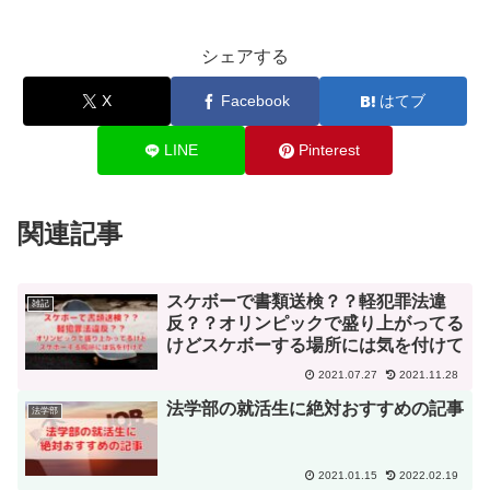
シェアする
X
Facebook
はてブ
LINE
Pinterest
関連記事
スケボーで書類送検？？軽犯罪法違
雑記
反？？オリンピックで盛り上がってる
けどスケボーする場所には気を付けて
2021.07.27
2021.11.28
法学部の就活生に絶対おすすめの記事
法学部
2021.01.15
2022.02.19