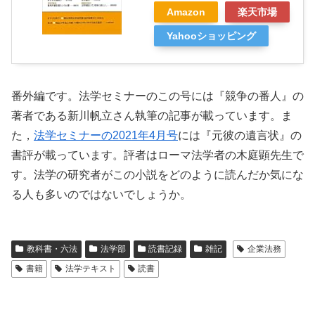
Amazon
楽天市場
Yahooショッピング
番外編です。法学セミナーのこの号には『競争の番人』の
著者である新川帆立さん執筆の記事が載っています。ま
た，
法学セミナーの2021年4月号
には『元彼の遺言状』の
書評が載っています。評者はローマ法学者の木庭顕先生で
す。法学の研究者がこの小説をどのように読んだか気にな
る人も多いのではないでしょうか。
教科書・六法
法学部
読書記録
雑記
企業法務
書籍
法学テキスト
読書