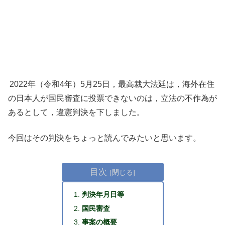
2022年（令和4年）5月25日，最高裁大法廷は，海外在住
の日本人が国民審査に投票できないのは，立法の不作為が
あるとして，違憲判決を下しました。
今回はその判決をちょっと読んでみたいと思います。
目次
判決年月日等
国民審査
事案の概要