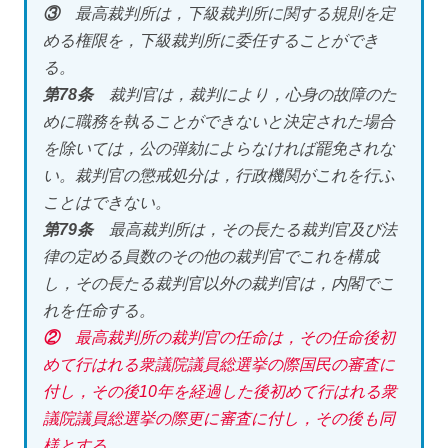
③
最高裁判所は，下級裁判所に関する規則を定
める権限を，下級裁判所に委任することができ
る。
第78条
裁判官は，裁判により，心身の故障のた
めに職務を執ることができないと決定された場合
を除いては，公の弾劾によらなければ罷免されな
い。裁判官の懲戒処分は，行政機関がこれを行ふ
ことはできない。
第79条
最高裁判所は，その長たる裁判官及び法
律の定める員数のその他の裁判官でこれを構成
し，その長たる裁判官以外の裁判官は，内閣でこ
れを任命する。
②
最高裁判所の裁判官の任命は，その任命後初
めて行はれる衆議院議員総選挙の際国民の審査に
付し，その後10年を経過した後初めて行はれる衆
議院議員総選挙の際更に審査に付し，その後も同
様とする。