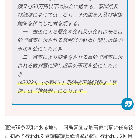
錮又は30万円以下の罰金に処する。新聞紙及
び雑誌にあつては，なお，その編集人及び実際
編集を担当した者を罰する。
一 審査による罷免を免れ又は免れさせる目
的で審査に付される裁判官の経歴に関し虚偽の
事項を公にしたとき。
二 審査により罷免をさせる目的で審査に付
される裁判官に関し虚偽の事項を公にしたと
き。
※2022年（令和4年）刑法改正
施行
後は「禁
錮」は「拘禁刑」になります。
憲法79条2項にある通り，国民審査は最高裁判事に任命後
に初めて行われる衆議院議員総選挙の際に行われ，2回目