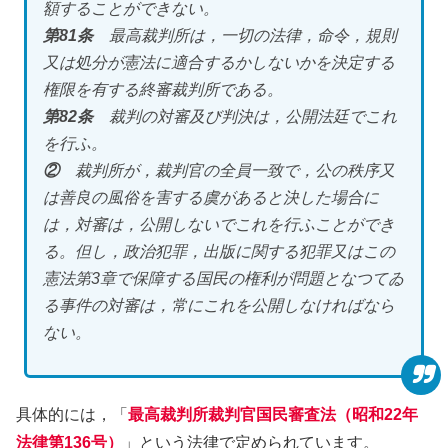
額することができない。
第81条
最高裁判所は，一切の法律，命令，規則
又は処分が憲法に適合するかしないかを決定する
権限を有する終審裁判所である。
第82条
裁判の対審及び判決は，公開法廷でこれ
を行ふ。
②
裁判所が，裁判官の全員一致で，公の秩序又
は善良の風俗を害する虞があると決した場合に
は，対審は，公開しないでこれを行ふことができ
る。但し，政治犯罪，出版に関する犯罪又はこの
憲法第3章で保障する国民の権利が問題となつてゐ
る事件の対審は，常にこれを公開しなければなら
ない。
具体的には，「
最高裁判所裁判官国民審査法（昭和22年
法律第136号）
」という法律で定められています。