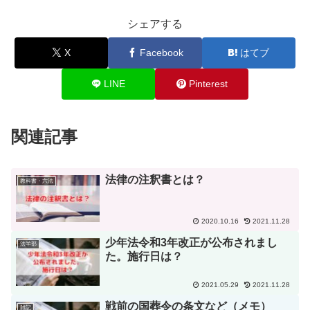
シェアする
X
Facebook
はてブ
LINE
Pinterest
関連記事
法律の注釈書とは？
教科書・六法
2020.10.16
2021.11.28
少年法令和3年改正が公布されまし
法学部
た。施行日は？
2021.05.29
2021.11.28
戦前の国葬令の条文など（メモ）
雑記