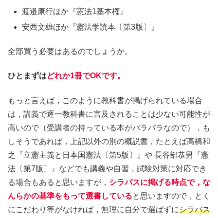
渡邉康行ほか『憲法1基本権』
安西文雄ほか『憲法学読本〔第3版〕』
全部買う必要はあるのでしょうか。
ひとまずは
どれか1冊でOKです。
もっと言えば，このように教科書が掲げられている場合
は，講義で逐一教科書に言及されることは少ない可能性が
高いので（受講者の持っている本がバラバラなので），も
しそうであれば，上記以外の別の概説書，たとえば高橋和
之『立憲主義と日本国憲法〔第5版〕』や 長谷部恭男『憲
法〔第7版〕』などでも講義や自習，試験対策に対応でき
る場合もあると思いますが，
シラバスに掲げる時点で，
な
んらかの基準をもって選書している
と思いますので，とく
にこだわり等がなければ，無理に自分で選ばずに
シラバス