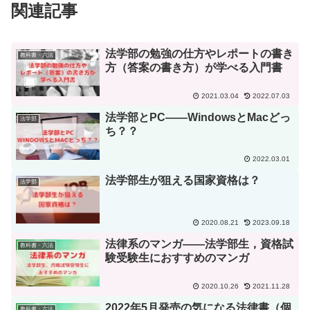
関連記事
法学部の勉強の仕方やレポートの書き
教科書・六法
方（答案の書き方）が学べる入門書
2021.03.04
2022.07.03
法学部とPC――WindowsとMacどっ
法学部
ち？？
2022.03.01
法学部生が狙える国家資格は？
法学部
2020.08.21
2023.09.18
法律系のマンガ――法学部生，資格試
教科書・六法
験受験生におすすめのマンガ
2020.10.26
2021.11.28
2022年5月発売の気になる法律書（個
教科書・六法