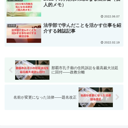
人的メモ）
2022.06.07
法学部で学んだことを活かす仕事を紹
法学部
介する雑誌記事
2022.02.19
那覇市孔子廟の住民訴訟を最高裁大法廷
に回付――政教分離
名前が変更になった法律――題名改正