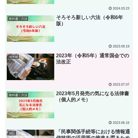
2024.03.23
そろそろ新しい六法（令和6年
教科書・六法
版）
2023.09.19
2023年（令和5年）通常国会での
法学部
法改正
2023.07.07
2023年5月発売の気になる法律書
教科書・六法
（個人的メモ）
2023.06.16
「民事関係手続等における情報通
雑記
信技術の活用等の推進を図るため