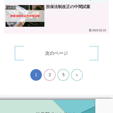
担保法制改正の中間試案
法学部
2023.02.10
次のページ
1
次
2
5
へ