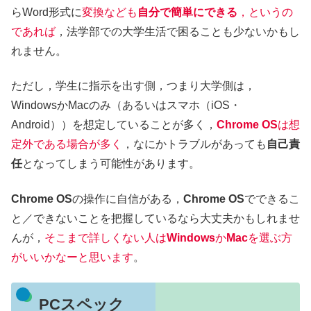
らWord形式に
変換
など
も
自分で簡単にできる
，というの
であれば
，法学部での大学生活で困ることも少ないかもし
れません。
ただし，学生に指示を出す側，つまり大学側は，
WindowsかMacのみ（あるいはスマホ（iOS・
Android））を想定していることが多く，
Chrome OS
は想
定外である場合が多く
，なにかトラブルがあっても
自己責
任
となってしまう可能性があります。
Chrome OS
の操作に自信がある，
Chrome OS
でできるこ
と／できないことを把握しているなら大丈夫かもしれませ
んが，
そこまで詳しくない人は
Windows
か
Mac
を選ぶ方
がいいかなーと思います
。
PCスペック