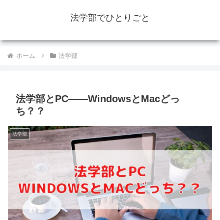
法学部でひとりごと
ホーム
法学部
法学部とPC――WindowsとMacどっ
ち？？
法学部