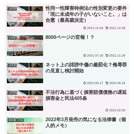
性同一性障害特例法の性別変更の要件
法学部
「現に未成年の子がいないこと。」は
合憲（最高裁決定）
2021.12.04
2021.12.08
8000ページの官報！？
法学部
2021.07.16
2021.11.28
ネット上の誹謗中傷の厳罰化？侮辱罪
法学部
の見直し検討開始
2021.09.17
2022.06.18
不法行為に基づく損害賠償債務の遅延
法学部
損害金と民法405条
2022.02.05
2022年3月発売の気になる法律書（個
教科書・六法
人的メモ）