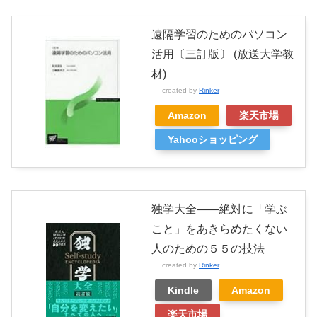
遠隔学習のためのパソコン
活用〔三訂版〕 (放送大学教
材)
created by
Rinker
Amazon
楽天市場
Yahooショッピング
独学大全――絶対に「学ぶ
こと」をあきらめたくない
人のための５５の技法
created by
Rinker
Kindle
Amazon
楽天市場