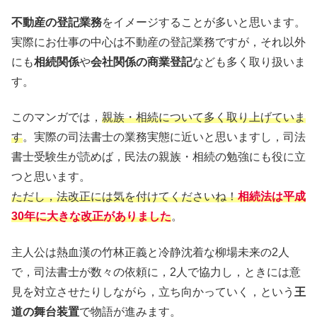
不動産の登記業務
をイメージすることが多いと思います。
実際にお仕事の中心は不動産の登記業務ですが，それ以外
にも
相続関係
や
会社関係の商業登記
なども多く取り扱いま
す。
このマンガでは，
親族・相続について多く取り上げていま
す
。実際の司法書士の業務実態に近いと思いますし，司法
書士受験生が読めば，民法の親族・相続の勉強にも役に立
つと思います。
ただし，法改正には気を付けてくださいね！
相続法は平成
30年に大きな改正がありました
。
主人公は熱血漢の竹林正義と冷静沈着な柳場未来の2人
で，司法書士が数々の依頼に，2人で協力し，ときには意
見を対立させたりしながら，立ち向かっていく，という
王
道の舞台装置
で物語が進みます。