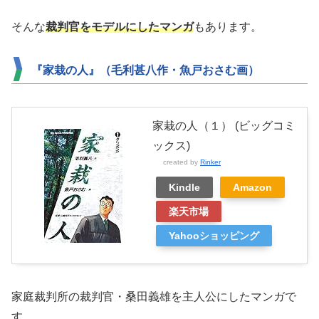
そんな
裁判官をモデル
にしたマンガ
もあります。
『家栽の人』（毛利甚八作・魚戸おさむ画）
家栽の人（１） (ビッグコミ
ックス)
created by
Rinker
Kindle
Amazon
楽天市場
Yahooショッピング
家庭裁判所の裁判官・桑田義雄を主人公にしたマンガで
す。