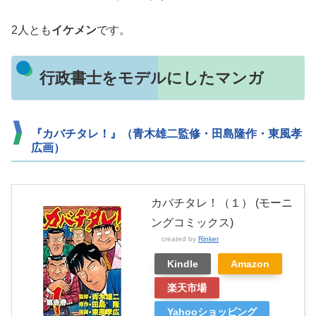
2人とも
イケメン
です。
行政書士をモデルにしたマンガ
『カバチタレ！』（青木雄二監修・田島隆作・東風孝
広画）
カバチタレ！（１） (モーニ
ングコミックス)
created by
Rinker
Kindle
Amazon
楽天市場
Yahooショッピング