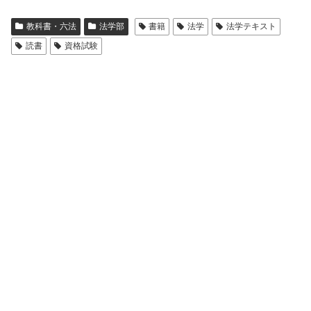
教科書・六法
法学部
書籍
法学
法学テキスト
読書
資格試験