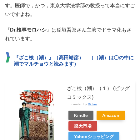
す。医師で，かつ，東京大学法学部の教授って本当にすご
いですよね。
『
Dr.検事モロハシ
』は稲垣吾郎さん主演でドラマ化もさ
れています。
『ざこ検（潮）』（高田靖彦） （（潮）は〇の中に
潮でマルチョウと読みます）
ざこ検（潮）（１） (ビッグ
コミックス)
created by
Rinker
Kindle
Amazon
楽天市場
Yahooショッピング