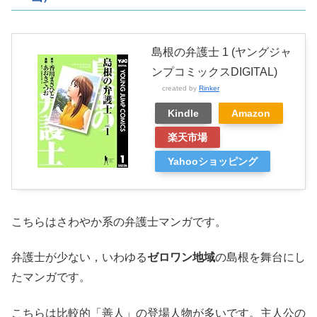
島根の弁護士 1 (ヤングジャ
ンプコミックスDIGITAL)
created by
Rinker
Kindle
Amazon
楽天市場
Yahooショッピング
こちらはさわやか系の弁護士マンガです。
弁護士が少ない，いわゆる
ゼロワン地域
の島根を舞台にし
たマンガです。
こちらは比較的「善人」の登場人物が多いです。主人公の