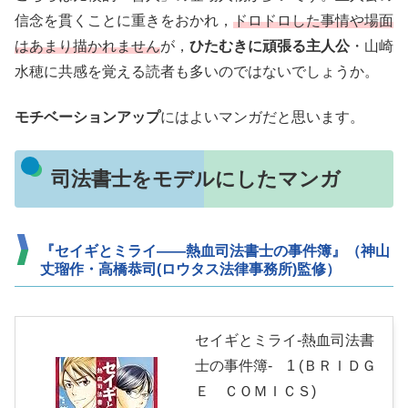
信念を貫くことに重きをおかれ，
ドロドロした事情や場面
はあまり描かれません
が，
ひたむきに頑張る主人公
・山崎
水穂に共感を覚える読者も多いのではないでしょうか。
モチベーションアップ
にはよいマンガだと思います。
司法書士をモデルにしたマンガ
『セイギとミライ――熱血司法書士の事件簿』（神山
丈瑠作・高橋恭司(ロウタス法律事務所)監修）
セイギとミライ-熱血司法書
士の事件簿- 1 (ＢＲＩＤＧ
Ｅ ＣＯＭＩＣＳ)