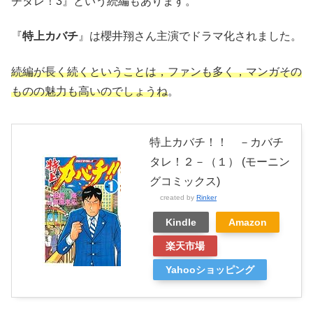
チタレ！3』という続編もあります。
『
特上カバチ
』は櫻井翔さん主演でドラマ化されました。
続編が長く続くということは，ファンも多く，マンガその
ものの魅力も高いのでしょうね
。
特上カバチ！！ －カバチ
タレ！２－（１） (モーニン
グコミックス)
created by
Rinker
Kindle
Amazon
楽天市場
Yahooショッピング