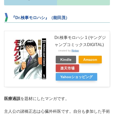
『Dr.検事モロハシ』（能田茂）
Dr.検事モロハシ 1 (ヤングジ
ャンプコミックスDIGITAL)
created by
Rinker
Kindle
Amazon
楽天市場
Yahooショッピング
医療過誤
を題材にしたマンガです。
主人公の諸橋正志は心臓外科医です。自分も参加した手術