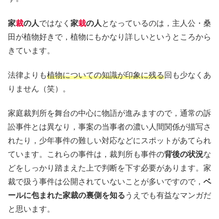
家
裁
の人
ではなく
家
栽
の人
となっているのは，主人公・桑
田が植物好きで，植物にもかなり詳しいというところから
きています。
法律よりも
植物についての知識が印象に残る
回も少なくあ
りません（笑）。
家庭裁判所を舞台の中心に物語が進みますので，通常の訴
訟事件とは異なり，事案の当事者の濃い人間関係が描写さ
れたり，少年事件の難しい対応などにスポットがあてられ
ています。これらの事件は，裁判所も事件の
背後の状況
な
どをしっかり踏まえた上で判断を下す必要があります。家
裁で扱う事件は公開されていないことが多いですので，
ベ
ールに包まれた家裁の裏側を知る
うえでも有益なマンガだ
と思います。