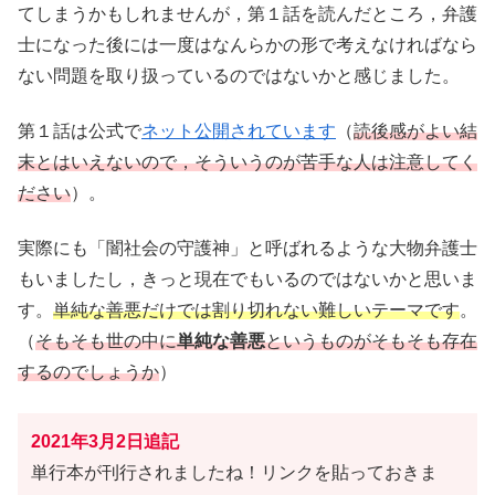
てしまうかもしれませんが，第１話を読んだところ，弁護
士になった後には一度はなんらかの形で考えなければなら
ない問題を取り扱っているのではないかと感じました。
第１話は公式で
ネット公開されています
（
読後感がよい結
末とはいえないので，そういうのが苦手な人は注意してく
ださい
）。
実際にも「闇社会の守護神」と呼ばれるような大物弁護士
もいましたし，きっと現在でもいるのではないかと思いま
す。
単純な善悪だけでは割り切れない難しいテーマです
。
（
そもそも世の中に
単純な善悪
というものがそもそも存在
するのでしょうか
）
2021年3月2日追記
単行本が刊行されましたね！リンクを貼っておきま