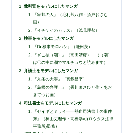
裁判官をモデルにしたマンガ
『家栽の人』（毛利甚八作・魚戸おさむ
画）
『イチケイのカラス』（浅見理都）
検事をモデルにしたマンガ
『Dr.検事モロハシ』（能田茂）
『ざこ検（潮）』（高田靖彦） （（潮）
は〇の中に潮でマルチョウと読みます）
弁護士をモデルにしたマンガ
『九条の大罪』（真鍋昌平）
『島根の弁護士』（香川まさひと作・あお
きてつお画）
司法書士をモデルにしたマンガ
『セイギとミライ――熱血司法書士の事件
簿』（神山丈瑠作・高橋恭司(ロウタス法律
事務所)監修）