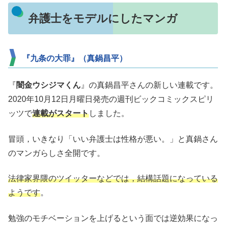
弁護士をモデルにしたマンガ
『九条の大罪』（真鍋昌平）
『
闇金ウシジマくん
』の真鍋昌平さんの新しい連載です。
2020年10月12日月曜日発売の週刊ビックコミックスピリ
ッツで
連載がスタート
しました。
冒頭，いきなり「いい弁護士は性格が悪い。」と真鍋さん
のマンガらしさ全開です。
法律家界隈のツイッターなどでは，結構話題になっている
ようです
。
勉強のモチベーションを上げるという面では逆効果になっ