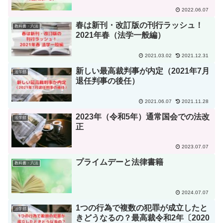
2022.06.07
春は新刊・改訂版の刊行ラッシュ！
教科書・六法
2021年春（法学一般編）
2021.03.02
2021.12.31
新しい最高裁判事が内定（2021年7月
法学部
退任判事の後任）
2021.06.07
2021.11.28
2023年（令和5年）通常国会での法改
法学部
正
2023.07.07
プライムデーと法律書籍
教科書・六法
2024.07.07
1つの行為で複数の犯罪が成立したと
法学部
きどうなるの？最高裁令和2年〔2020