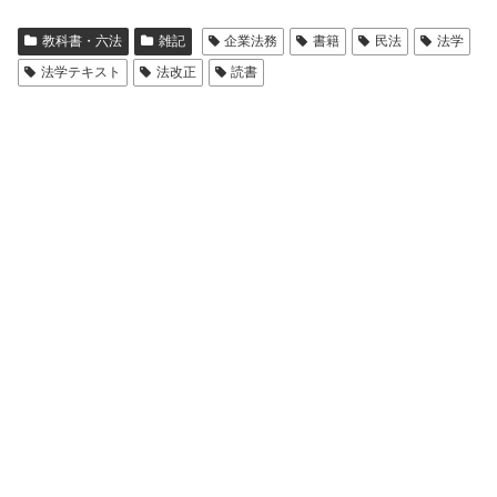
教科書・六法
雑記
企業法務
書籍
民法
法学
法学テキスト
法改正
読書