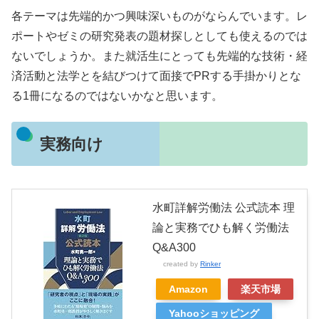
各テーマは先端的かつ興味深いものがならんでいます。レ
ポートやゼミの研究発表の題材探しとしても使えるのでは
ないでしょうか。また就活生にとっても先端的な技術・経
済活動と法学とを結びつけて面接でPRする手掛かりとな
る1冊になるのではないかなと思います。
実務向け
水町詳解労働法 公式読本 理
論と実務でひも解く労働法
Q&A300
created by
Rinker
Amazon
楽天市場
Yahooショッピング