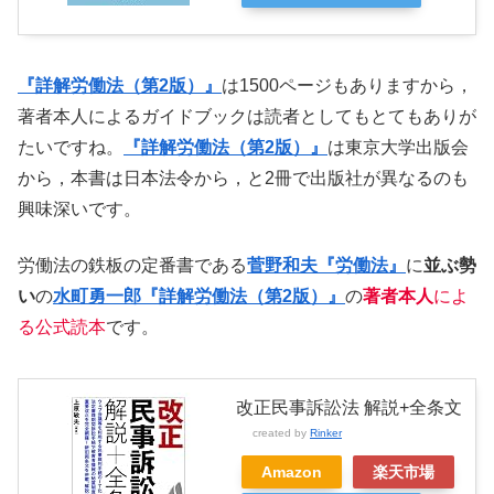
『詳解労働法（第2版）』
は1500ページもありますから，
著者本人によるガイドブックは読者としてもとてもありが
たいですね。
『詳解労働法（第2版）』
は東京大学出版会
から，本書は日本法令から，と2冊で出版社が異なるのも
興味深いです。
労働法の鉄板の定番書である
菅野和夫『労働法』
に
並ぶ勢
い
の
水町勇一郎『詳解労働法（第2版）』
の
著者本人
によ
る公式読本
です。
改正民事訴訟法 解説+全条文
created by
Rinker
Amazon
楽天市場