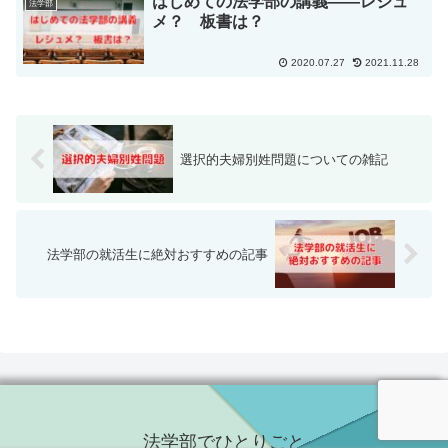
はじめての法学部の講義――レジュ
法学部
メ？ 板書は？
2020.07.27
2021.11.28
選択的夫婦別姓問題についての雑記
法学部の就活生に絶対おすすめの記事
法学部でひとりごと