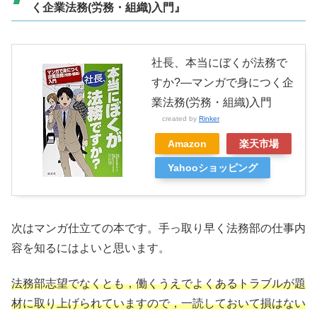
く企業法務(労務・組織)入門』
社長、本当にぼくが法務で
すか?―マンガで身につく企
業法務(労務・組織)入門
created by
Rinker
Amazon
楽天市場
Yahooショッピング
次はマンガ仕立ての本です。手っ取り早く法務部の仕事内
容を知るにはよいと思います。
法務部志望でなくとも，働くうえでよくあるトラブルが題
材に取り上げられていますので，一読しておいて損はない