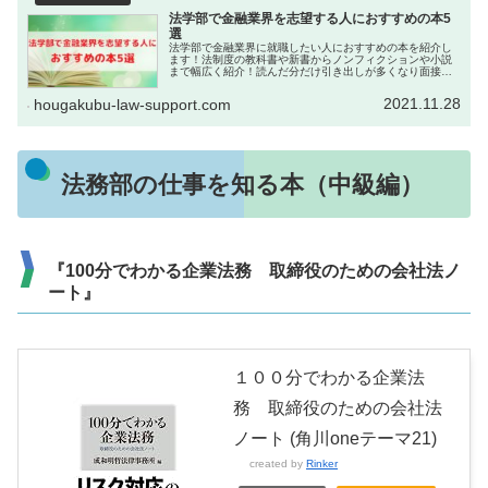
法学部で金融業界を志望する人におすすめの本5
選
法学部で金融業界に就職したい人におすすめの本を紹介し
ます！法制度の教科書や新書からノンフィクションや小説
まで幅広く紹介！読んだ分だけ引き出しが多くなり面接対
応力が上がるかもしれませんね。
2021.11.28
hougakubu-law-support.com
法務部の仕事を知る本（中級編）
『100分でわかる企業法務 取締役のための会社法ノ
ート』
１００分でわかる企業法
務 取締役のための会社法
ノート (角川oneテーマ21)
created by
Rinker