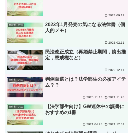
2023.09.19
2023年1月発売の気になる法律書（個
教科書・六法
人的メモ）
2023.02.11
民法改正成立（再婚禁止期間，嫡出推
法学部
定，懲戒権など）
2022.12.11
判例百選とは？法学部生の必須アイテ
教科書・六法
ム？？
2020.11.13
2021.11.28
【法学部生向け】GW連休中の読書に
教科書・六法
おすすめの1冊
2021.04.28
2021.12.31