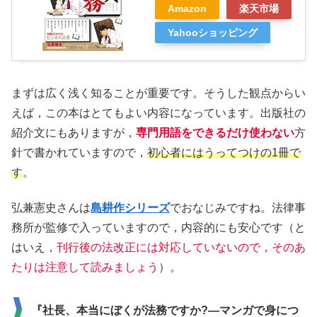
Amazon
楽天市場
Yahooショッピング
まずは広く浅く知ることが重要です。そうした観点からい
えば，この本はとてもよい内容になっています。出版社の
紹介文にもありますが，
専門用語をできるだけ使わない
方
針で書かれていますので，
初心者にはうってつけの1冊で
す
。
弘兼憲史さんは
島耕作シリーズ
でおなじみですね。法律事
務所が監修で入っていますので，内容的にも安心です（と
はいえ，
刊行後の法改正には対応していないので，そのあ
たりは注意して読みましょう
）。
『社長、本当にぼくが法務ですか?―マンガで身につ