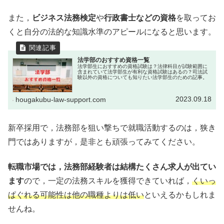
また，
ビジネス法務検定
や
行政書士などの資格
を取ってお
くと自分の法的な知識水準のアピールになると思います。
法学部のおすすめ資格一覧
法学部生におすすめの資格試験は？法律科目が試験範囲に
含まれていて法学部生が有利な資格試験はあるの？司法試
験以外の資格についても知りたい法学部生のための記事。
2023.09.18
hougakubu-law-support.com
新卒採用で，法務部を狙い撃ちで就職活動するのは，狭き
門ではありますが，是非とも頑張ってみてください。
転職市場では，法務部経験者は結構たくさん求人が出てい
ます
ので，一定の法務スキルを獲得できていれば，
くいっ
ぱぐれる可能性は他の職種よりは低い
といえるかもしれま
せんね。