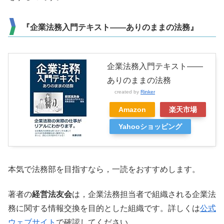
『企業法務入門テキスト――ありのままの法務』
企業法務入門テキスト――
ありのままの法務
created by
Rinker
Amazon
楽天市場
Yahooショッピング
本気で法務部を目指すなら，一読をおすすめします。
著者の
経営法友会
は，企業法務担当者で組織される企業法
務に関する情報交換を目的とした組織です。詳しくは
公式
ウェブサイト
で確認してください。