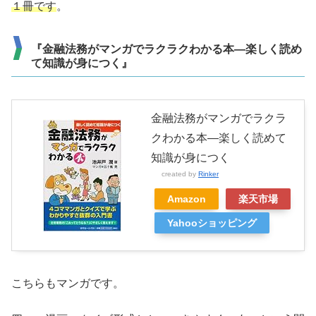
１冊です
。
『金融法務がマンガでラクラクわかる本―楽しく読め
て知識が身につく』
金融法務がマンガでラクラ
クわかる本―楽しく読めて
知識が身につく
created by
Rinker
Amazon
楽天市場
Yahooショッピング
こちらもマンガです。