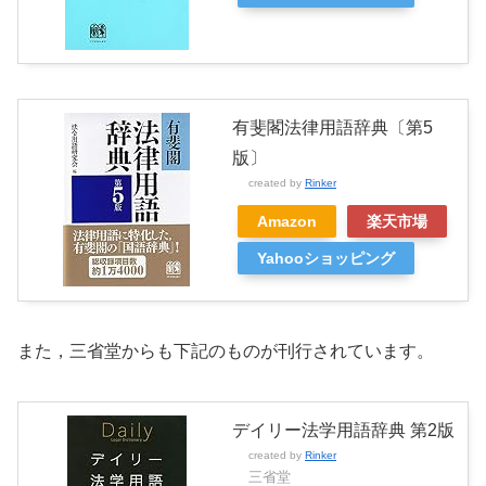
有斐閣法律用語辞典〔第5
版〕
created by
Rinker
Amazon
楽天市場
Yahooショッピング
また，三省堂からも下記のものが刊行されています。
デイリー法学用語辞典 第2版
created by
Rinker
三省堂