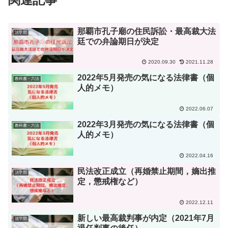
那覇市孔子廟の住民訴訟・最高裁大法
法学部
廷での弁論期日が決定
2020.09.30
2021.11.28
2022年5月発売の気になる法律書（個
教科書・六法
人的メモ）
2022.06.07
2022年3月発売の気になる法律書（個
教科書・六法
人的メモ）
2022.04.16
民法改正成立（再婚禁止期間，嫡出推
法学部
定，懲戒権など）
2022.12.11
新しい最高裁判事が内定（2021年7月
法学部