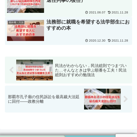
退任判事の後任）
2021.06.07
2021.11.28
法務部に就職を希望する法学部生にお
教科書・六法
すすめの本
2020.12.30
2021.11.28
民法がわからない，民法総則でつまづい
た…そんなときは学ぶ順番を工夫！民法
総則おすすめの勉強法
那覇市孔子廟の住民訴訟を最高裁大法廷
に回付――政教分離