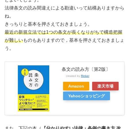
法律条文の読み間違えによる勘違いって結構ありますから
ね。
きっちりと基本を押さえておきましょう。
最近の新規立法では1つの条文が長くなりがちで構造把握
が難しい
ものもありますので，基本を押さえておきましょ
う。
条文の読み方〔第2版〕
created by
Rinker
Amazon
楽天市場
Yahooショッピング
また，下記の本（
『分かりやすい法律・条例の書き方 改